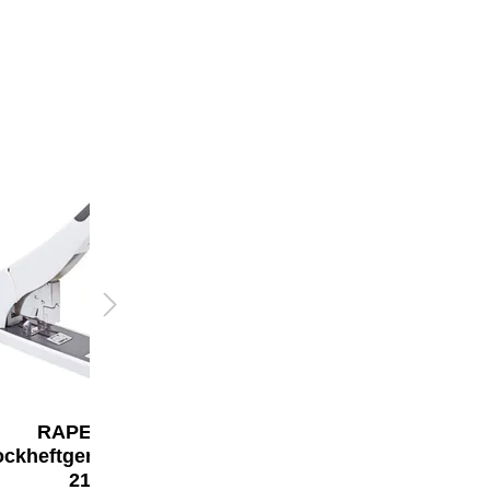
RAPESCO
RAPESCO Blocklocher
ockheftgerät ECO HD-
ECO P1100
210