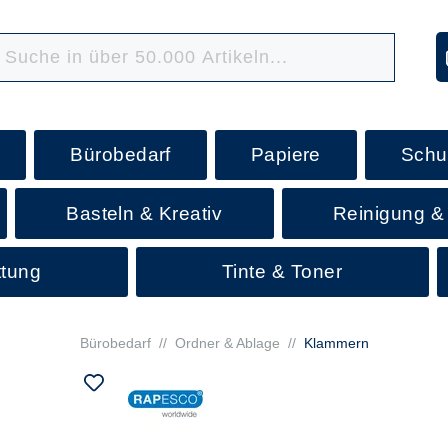
Bürobedarf
Papiere
Schu
Basteln & Kreativ
Reinigung &
ttung
Tinte & Toner
Bürobedarf
//
Ordner & Ablage
//
Klammern