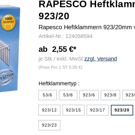
RAPESCO Heftklam
923/20
r
Rapesco Heftklammern 923/20mm v
Artikel-Nr.: 124058594
ab
2,55 €*
je Stk / exkl. MwSt
zzgl. Versand
(Preis Pro 1 ST 0,00 €)
Heftklammertyp :
53/6
53/8
923/6
923/8
923
923/12
923/15
923/17
923/20
923/23