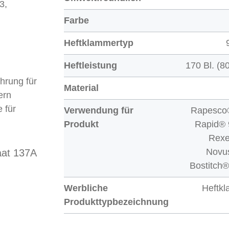
3,
Farbe
Heftklammertyp
Heftleistung
170 Bl. (8
hrung für
Material
ern
 für
Verwendung für
Rapesco
Produkt
Rapid® 9
Rexe
Novu
aat 137A
Bostitch
Werbliche
Heftk
Produkttypbezeichnung