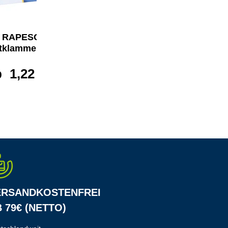
RAPESCO
RAPESCO
tklammer 923/8
Heftklammer 53/6
b
1,22 €*
ab
5,01 €*
ERSANDKOSTENFREI
 79€ (NETTO)