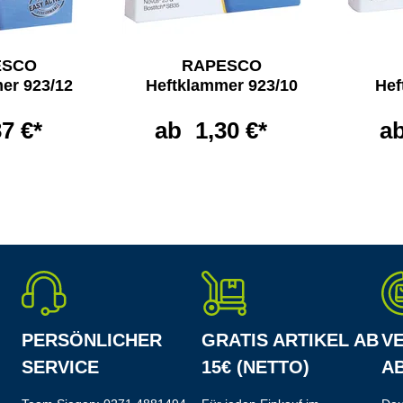
ESCO
RAPESCO
er 923/12
Heftklammer 923/10
Hef
37 €*
ab
1,30 €*
a
PERSÖNLICHER
GRATIS ARTIKEL AB
V
SERVICE
15€ (NETTO)
AB