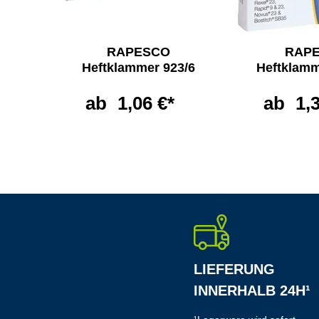
fter
RAPESCO
RAP
Heftklammer 923/6
Heftklamm
*
ab
1,06 €*
ab
1,
LIEFERUNG
INNERHALB 24H¹