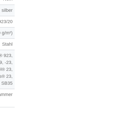
silber
923/20
0 g/m²)
Stahl
® 923,
, -23,
l® 23,
s® 23,
® SB35
lammer