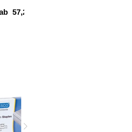
ab
96,02 €*
ab
57,22 €*