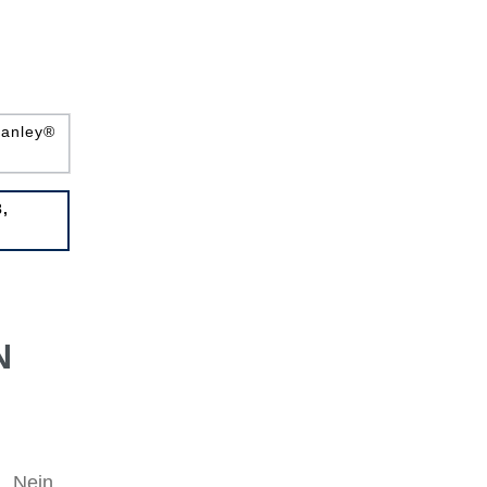
tanley®
,
N
Nein