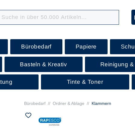
Bürobedarf
Papiere
Schu
Basteln & Kreativ
Reinigung &
ttung
Tinte & Toner
Bürobedarf
//
Ordner & Ablage
//
Klammern