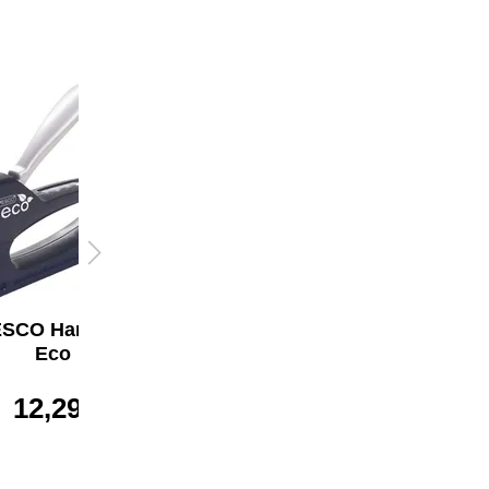
SCO Handtacker
RAPESCO
Eco
Heftklammer 53/6
12,29 €*
ab
5,01 €*