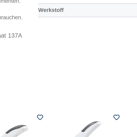
umenten.
Werkstoff
brauchen.
aat 137A