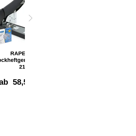
RAPESCO
RAPESCO Blocklocher
ockheftgerät ECO HD-
ECO P1100
210
ab
96,02 €*
ab
58,50 €*