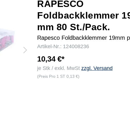
RAPESCO
Foldbackklemmer 1
r
mm 80 St./Pack.
Rapesco Foldbackklemmer 19mm pi
Artikel-Nr.: 124008236
10,34 €*
je Stk / exkl. MwSt
zzgl. Versand
(Preis Pro 1 ST 0,13 €)