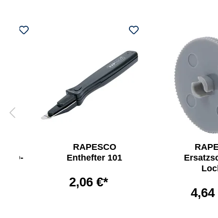
RAPESCO
RAP
CO HD-
Enthefter 101
Ersatzs
Loc
2,06 €*
*
4,64