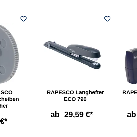
ESCO
RAPESCO Langhefter
RAPE
cheiben
ECO 790
her
ab
29,59 €*
ab
 €*