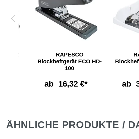
tgerät
RAPESCO
R
n
Blockheftgerät ECO HD-
Blockhef
100
 €*
ab
16,32 €*
ab
ÄHNLICHE PRODUKTE / D