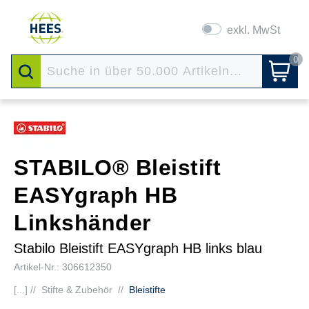
exkl. MwSt
0
STABILO® Bleistift
EASYgraph HB
Linkshänder
Stabilo Bleistift EASYgraph HB links blau
Artikel-Nr.: 306612350
[...] //
Stifte & Zubehör
//
Bleistifte