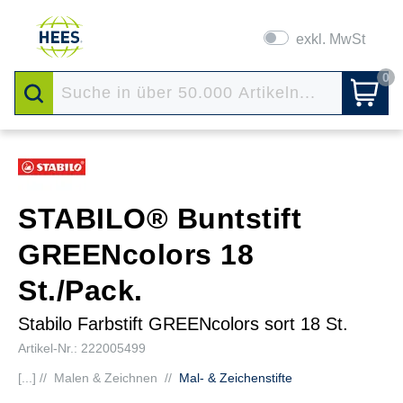
exkl. MwSt
0
STABILO® Buntstift
GREENcolors 18
St./Pack.
Stabilo Farbstift GREENcolors sort 18 St.
Artikel-Nr.: 222005499
[...] //
Malen & Zeichnen
//
Mal- & Zeichenstifte