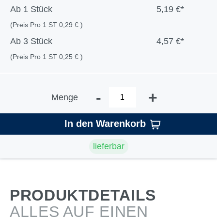
rotviolett,
orange,
ultramarinblau,
Ab
1 Stück
5,19 €*
blauviolett,
gelb,
himmelblau,
mittelblau,
gelbgrün,
(Preis Pro 1 ST 0,29 € )
rot,
ultramarinblau,
laubgrün,
orange,
Ab
3 Stück
4,57 €*
himmelblau,
hellbraun,
gelb,
blau,
schwarz,
gelbgrün,
(Preis Pro 1 ST 0,25 € )
grün,
grau
laubgrün,
dunkelgrün,
zinnobergrün,
gelbgrün,
ocker,
-
+
laubgrün,
Menge
hellbraun,
zinnobergrün,
schwarz,
ocker,
grau,
In den Warenkorb
hellbraun,
fleischfarben
schwarz,
lieferbar
grau,
fleischfarben,
weiß,
dunkelbraun,
kirschrot
PRODUKTDETAILS
ALLES AUF EINEN