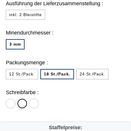
Ausführung der Lieferzusammenstellung :
inkl. 2 Bleistifte
Minendurchmesser :
3 mm
Packungsmenge :
12 St./Pack.
18 St./Pack.
24 St./Pack.
Schreibfarbe :
gelb,
rosa,
weiß,
gelborange,
blauviolett,
rosa,
orange,
ultramarinblau,
rotviolett,
rot,
himmelblau,
blauviolett,
Staffelpreise:
rosa,
rot,
mittelblau,