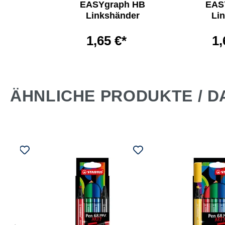
k.
EASYgraph HB
EAS
Linkshänder
Li
 €*
1,65 €*
1,
ÄHNLICHE PRODUKTE / D