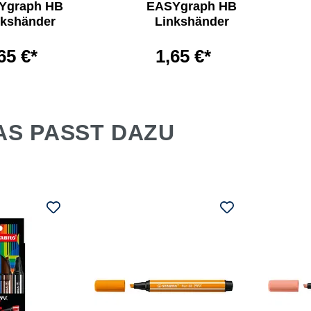
Ygraph HB
EASYgraph HB
nkshänder
Linkshänder
65 €*
1,65 €*
AS PASST DAZU