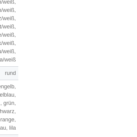
n/weiß,
n/weiß,
/weiß,
ot/weiß,
e/weiß,
k/weiß,
u/weiß,
ila/weiß
rund
engelb,
telblau,
, grün,
chwarz,
orange,
au, lila