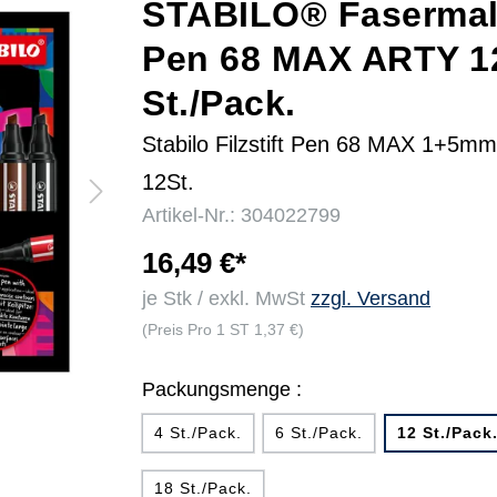
STABILO® Fasermal
Pen 68 MAX ARTY 1
r
St./Pack.
Stabilo Filzstift Pen 68 MAX 1+5mm
12St.
Artikel-Nr.: 304022799
16,49 €*
je Stk / exkl. MwSt
zzgl. Versand
(Preis Pro 1 ST 1,37 €)
Packungsmenge :
4 St./Pack.
6 St./Pack.
12 St./Pack
18 St./Pack.