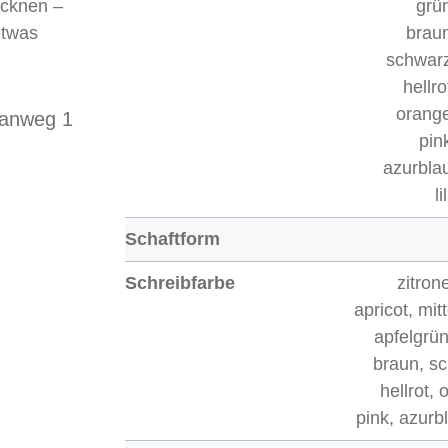
ocknen –
grü
etwas
brau
schwarz
hellr
orang
wanweg 1
pin
azurbla
l
Schaftform
Schreibfarbe
zitron
apricot, mit
apfelgrün
braun, s
hellrot, 
pink, azurbl