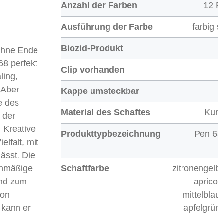
Anzahl der Farben
12 
zitronengelb
Ausführung der Farbe
farbig 
Biozid-Produkt
 ohne Ende
8 perfekt
Clip vorhanden
ling,
 Aber
Kappe umsteckbar
e des
Material des Schaftes
Kun
 der
. Kreative
Produkttypbezeichnung
Pen 
elfalt, mit
lässt. Die
ichmäßige
Schaftfarbe
zitronengel
end zum
aprico
von
mittelbla
 kann er
apfelgrü