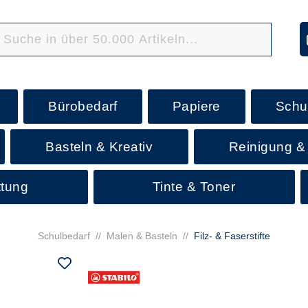
Bürobedarf
Papiere
Schu
Basteln & Kreativ
Reinigung &
ttung
Tinte & Toner
Schulbedarf
//
Malen & Basteln
//
Filz- & Faserstifte