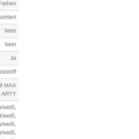
Farben
sortiert
Nein
Nein
Ja
ststoff
68 MAX
ARTY
b/weiß,
t/weiß,
u/weiß,
n/weiß,