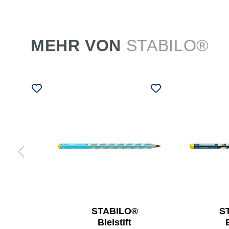
MEHR VON
STABILO®
ntstift
STABILO®
S
rs 24
Bleistift