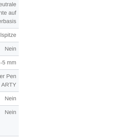
eutrale
nte auf
rbasis
lspitze
Nein
1-5 mm
er Pen
 ARTY
Nein
Nein