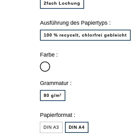
2fach Lochung
Ausführung des Papiertyps :
100 % recycelt, chlorfrei gebleicht
Farbe :
weiß
Grammatur :
80 g/m²
Papierformat :
DIN A3
DIN A4