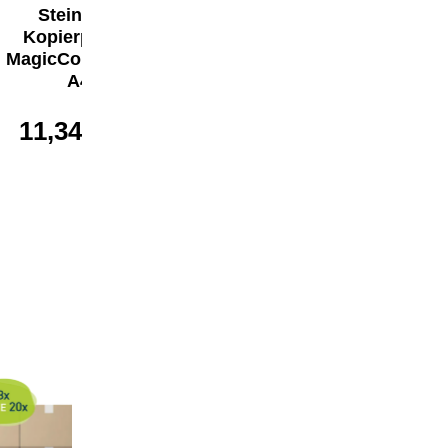
Steinbeis
Steinbeis
Kopierpapier
Kopierpapier
MagicColour DIN
MagicColour DIN
A4
A4
11,34 €*
11,34 €*
Steinbeis Kopierpapier No.2 ISO 8
A4 160+40 - Sparset