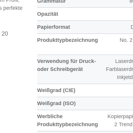
m Profil,
Grammatur
8
s perfekte
Opazität
Papierformat
 20
Produkttypbezeichnung
No. 2
Verwendung für Druck-
Laserdr
oder Schreibgerät
Farblaserdr
Inkjet
Weißgrad (CIE)
Weißgrad (ISO)
Werbliche
Kopierpapi
Produkttypbezeichnung
2 Trend