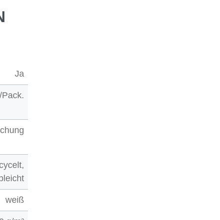
N
Ja
./Pack.
ochung
cycelt,
bleicht
weiß