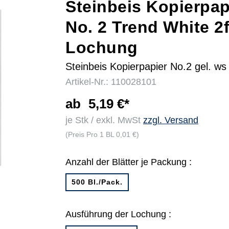
Steinbeis Kopierpap
No. 2 Trend White 2
r
Lochung
Steinbeis Kopierpapier No.2 gel. ws
Artikel-Nr.: 110028101
ab
5,19 €*
je Stk / exkl. MwSt
zzgl. Versand
(Preis Pro 1 BL 0,01 €)
Anzahl der Blätter je Packung :
500 Bl./Pack.
Ausführung der Lochung :