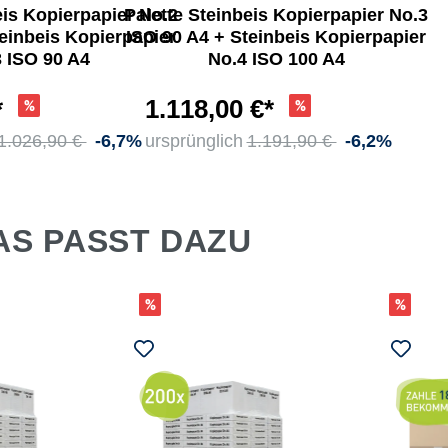
eis Kopierpapier No.2
Palette Steinbeis Kopierpapier No.3
einbeis Kopierpapier
ISO 90 A4 + Steinbeis Kopierpapier
 ISO 90 A4
No.4 ISO 100 A4
*
1.118,00 €*
1.026,90 €
-6,7%
ursprünglich
1.191,90 €
-6,2%
AS PASST DAZU