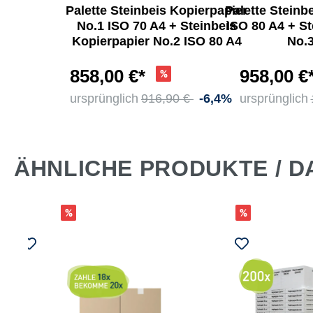
is
Palette Steinbeis Kopierpapier
Palette Steinb
r No. 4
No.1 ISO 70 A4 + Steinbeis
ISO 80 A4 + St
White
Kopierpapier No.2 ISO 80 A4
No.3
Pack.
858,00 €*
958,00 €
*
ursprünglich
916,90 €
-6,4%
ursprünglich
ÄHNLICHE PRODUKTE / D