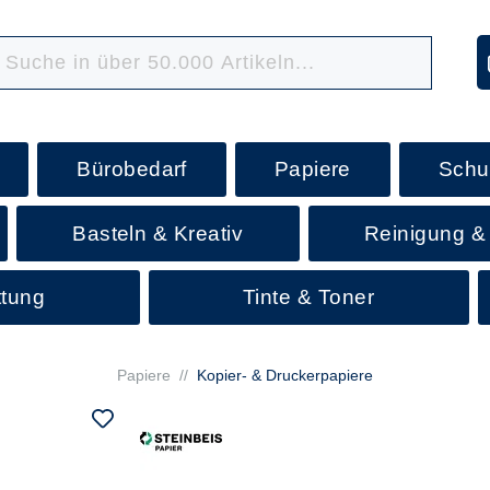
Bürobedarf
Papiere
Schu
Basteln & Kreativ
Reinigung &
ttung
Tinte & Toner
Papiere
//
Kopier- & Druckerpapiere