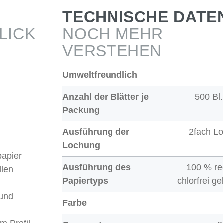
TECHNISCHE DATE
LICK
NOCH MEHR
VERSTEHEN
Umweltfreundlich
Anzahl der Blätter je
500 Bl
Packung
Ausführung der
2fach L
Lochung
papier
Ausführung des
100 % re
llen
Papiertyps
chlorfrei ge
 und
Farbe