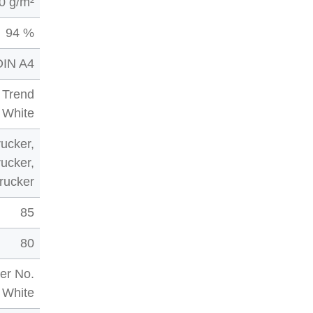
0 g/m²
94 %
DIN A4
 Trend
White
ucker,
ucker,
drucker
85
80
er No.
 White