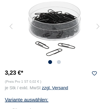
3,23 €*
(Preis Pro 1 ST 0,02 € )
je Stk / exkl. MwSt
zzgl. Versand
Variante auswählen: