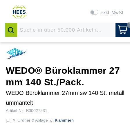
exkl. MwSt
WEDO® Büroklammer 27
mm 140 St./Pack.
WEDO Büroklammer 27mm sw 140 St. metall
ummantelt
Artikel-Nr.: B00027931
[...] //
Ordner & Ablage
//
Klammern