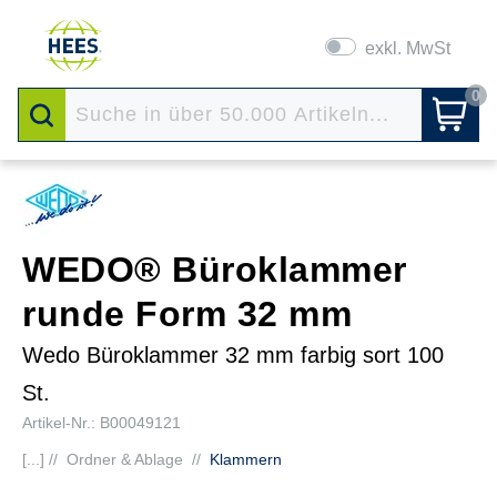
exkl. MwSt
0
WEDO® Büroklammer
runde Form 32 mm
Wedo Büroklammer 32 mm farbig sort 100
St.
Artikel-Nr.: B00049121
[...] //
Ordner & Ablage
//
Klammern