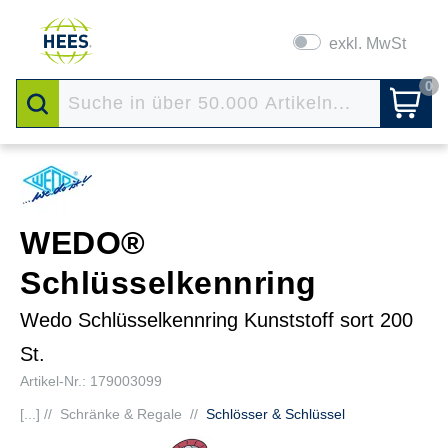
exkl. MwSt
0
WEDO®
Schlüsselkennring
Wedo Schlüsselkennring Kunststoff sort 200
St.
Artikel-Nr.: 179003099
[...] //
Schränke & Regale
//
Schlösser & Schlüssel