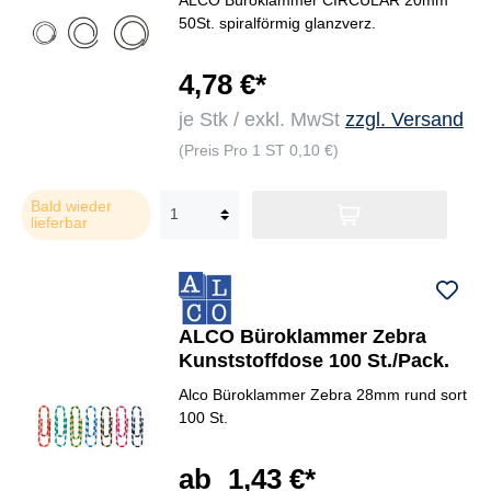
50St. spiralförmig glanzverz.
4,78 €*
je Stk / exkl. MwSt
zzgl. Versand
(Preis Pro 1 ST 0,10 €)
Bald wieder
lieferbar
ALCO Büroklammer Zebra
Kunststoffdose 100 St./Pack.
Alco Büroklammer Zebra 28mm rund sort
100 St.
ab
1,43 €*