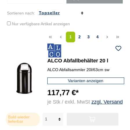
Sortieren nach:
Nur verfügbare Artikel anzeigen
<<
<
1
2
3
4
>
>>
ALCO Abfallbehälter 20 l
ALCO Abfallsammler 20l/63cm sw
Varianten anzeigen
117,77 €*
je Stk / exkl. MwSt
zzgl. Versand
Bald wieder
lieferbar