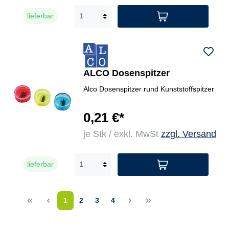
lieferbar
ALCO Dosenspitzer
Alco Dosenspitzer rund Kunststoffspitzer
0,21 €*
je Stk / exkl. MwSt
zzgl. Versand
lieferbar
<<
<
1
2
3
4
>
>>