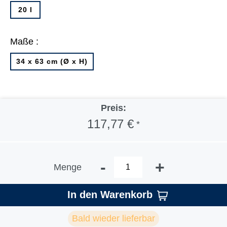
20 l
Maße :
34 x 63 cm (Ø x H)
Preis:
117,77 €
*
-
+
Menge
In den Warenkorb
Bald wieder lieferbar