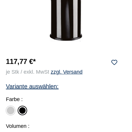
117,77 €*
je Stk / exkl. MwSt
zzgl. Versand
Variante auswählen:
Farbe :
silber
schwarz
Volumen :