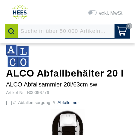
exkl. MwSt
0
ALCO Abfallbehälter 20 l
ALCO Abfallsammler 20l/63cm sw
Artikel-Nr.: B00096776
[...] //
Abfallentsorgung
//
Abfalleimer