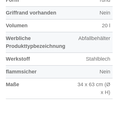
Form
rund
Griffrand vorhanden
Nein
Volumen
20 l
Werbliche
Abfallbehälter
Produkttypbezeichnung
Werkstoff
Stahlblech
flammsicher
Nein
Maße
34 x 63 cm (Ø
x H)