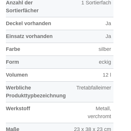
Anzahl der
1 Sortierfach
Sortierfächer
Deckel vorhanden
Ja
Einsatz vorhanden
Ja
Farbe
silber
Form
eckig
Volumen
12 l
Werbliche
Tretabfalleimer
Produkttypbezeichnung
Werkstoff
Metall,
verchromt
Maße
23 x 38 x 23 cm