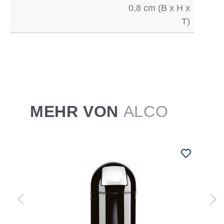
0,8 cm (B x H x
T)
MEHR VON
ALCO