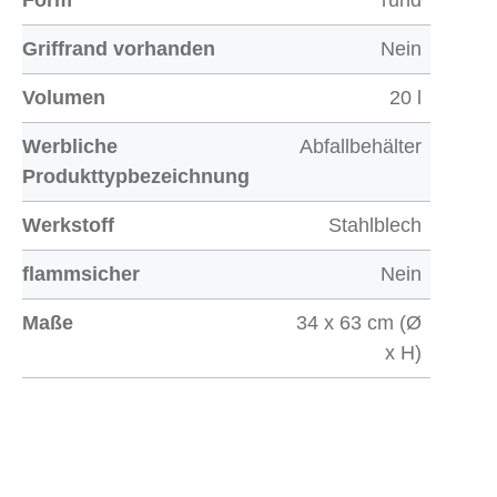
Form
rund
Griffrand vorhanden
Nein
Volumen
20 l
Werbliche
Abfallbehälter
Produkttypbezeichnung
Werkstoff
Stahlblech
flammsicher
Nein
Maße
34 x 63 cm (Ø
x H)