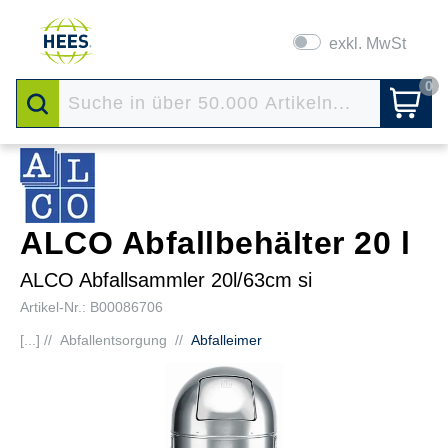
exkl. MwSt
0
ALCO Abfallbehälter 20 l
ALCO Abfallsammler 20l/63cm si
Artikel-Nr.: B00086706
[...] //
Abfallentsorgung
//
Abfalleimer