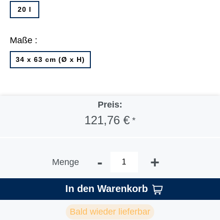
20 l
Maße :
34 x 63 cm (Ø x H)
Preis:
121,76 €
*
-
+
Menge
In den Warenkorb
Bald wieder lieferbar