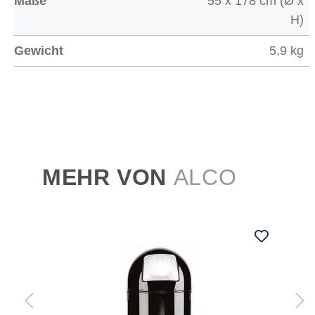
Maße
55 x 178 cm (Ø x
H)
Gewicht
5,9 kg
MEHR VON
ALCO