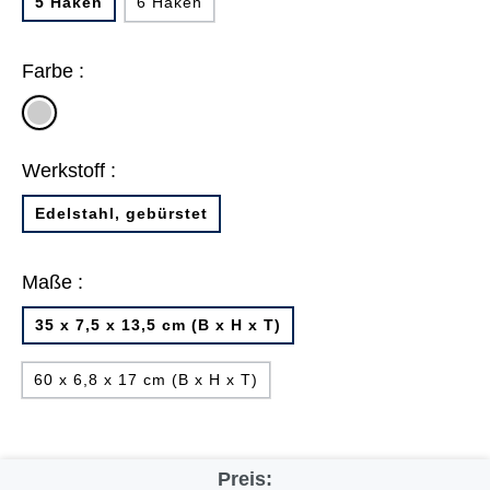
5 Haken
6 Haken
Farbe :
silber
Werkstoff :
Edelstahl, gebürstet
Maße :
35 x 7,5 x 13,5 cm (B x H x T)
60 x 6,8 x 17 cm (B x H x T)
Preis: