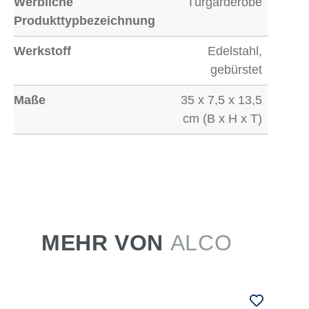
Werbliche
Türgarderobe
Produkttypbezeichnung
Werkstoff
Edelstahl,
gebürstet
Maße
35 x 7,5 x 13,5
cm (B x H x T)
MEHR VON
ALCO