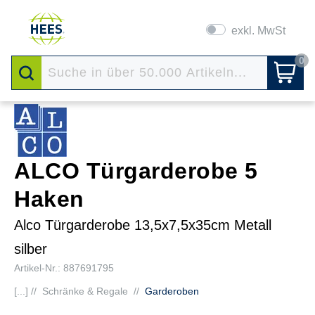
exkl. MwSt
0
ALCO Türgarderobe 5
Haken
Alco Türgarderobe 13,5x7,5x35cm Metall
silber
Artikel-Nr.: 887691795
[...] //
Schränke & Regale
//
Garderoben