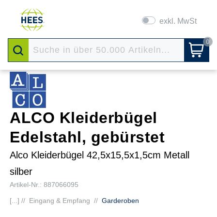
exkl. MwSt
0
ALCO Kleiderbügel
Edelstahl, gebürstet
Alco Kleiderbügel 42,5x15,5x1,5cm Metall
silber
Artikel-Nr.: 887066095
[...] //
Eingang & Empfang
//
Garderoben