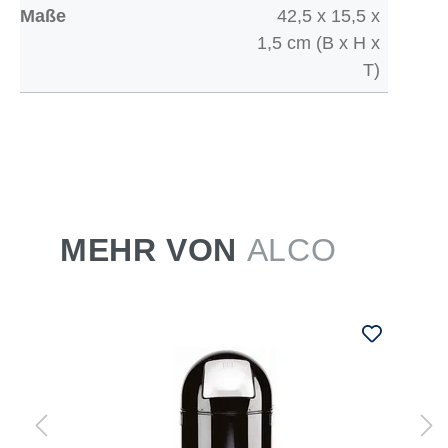
Maße
42,5 x 15,5 x
1,5 cm (B x H x
T)
MEHR VON
ALCO