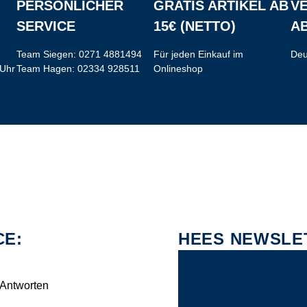
PERSÖNLICHER
GRATIS ARTIKEL AB
V
SERVICE
15€ (NETTO)
AB
Team Siegen:
0271 4881494
Für jeden Einkauf im
Deu
 Uhr
Team Hagen:
02334 928511
Onlineshop
CE:
HEES NEWSLE
 Antworten