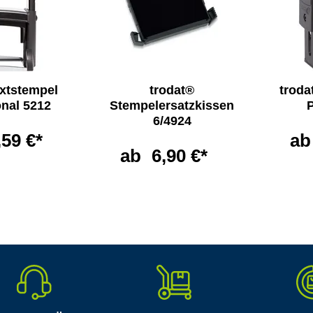
extstempel
trodat®
troda
onal 5212
Stempelersatzkissen
6/4924
,59 €*
ab
ab
6,90 €*