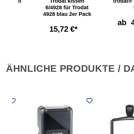
mstempel
Trodat kissen
trodat®
4850
6/4928 für Trodat
4928 blau 2er Pack
 €*
ab
15,72 €*
ÄHNLICHE PRODUKTE / D