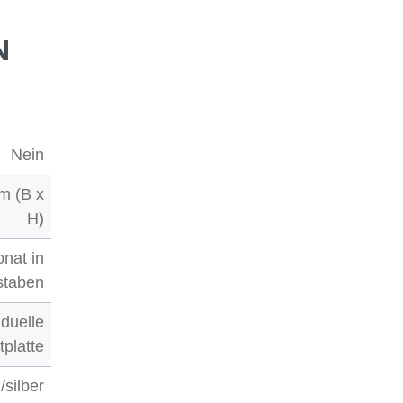
N
Nein
m (B x
H)
nat in
staben
iduelle
tplatte
/silber