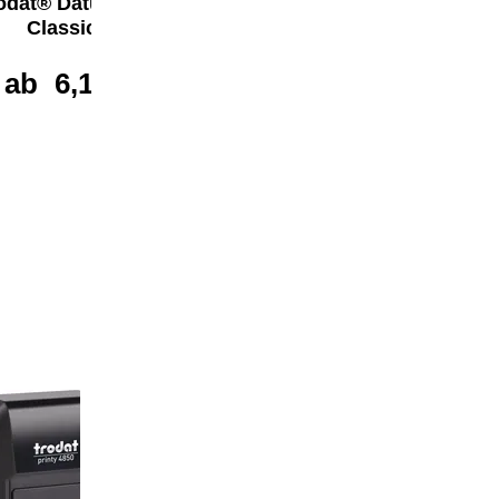
rodat® Datumstempel
trodat® Datumstempel
Classic 1004
Classic 1010
ab
6,16 €*
ab
5,22 €*