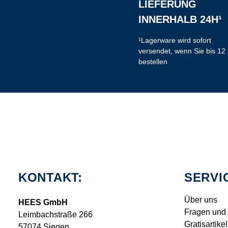
LIEFERUNG
INNERHALB 24H¹
¹Lagerware wird sofort
versendet, wenn Sie bis 12
bestellen
KONTAKT:
SERVI
Über uns
HEES GmbH
Fragen und
Leimbachstraße 266
Gratisartikel
57074 Siegen