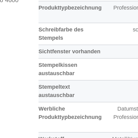
56 4600
Produkttypbezeichnung
Professio
Schreibfarbe des
s
Stempels
Sichtfenster vorhanden
Stempelkissen
austauschbar
Stempeltext
austauschbar
Werbliche
Datums
Produkttypbezeichnung
Professio