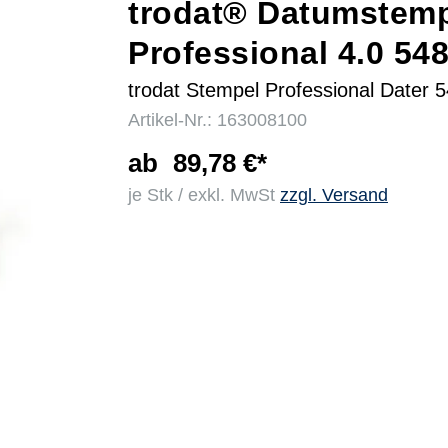
trodat® Datumstem
Professional 4.0 54
r
trodat Stempel Professional Dater 
Artikel-Nr.: 163008100
ab
89,78 €*
je Stk / exkl. MwSt
zzgl. Versand