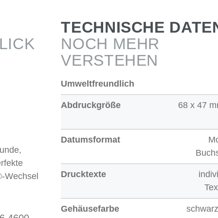
TECHNISCHE DATE
LICK
NOCH MEHR
VERSTEHEN
Umweltfreundlich
Abdruckgröße
68 x 47 m
Datumsformat
Mo
runde,
Buch
rfekte
Drucktexte
indiv
n®-Wechsel
Tex
Gehäusefarbe
schwarz