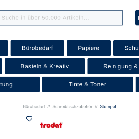
Bürobedarf
Papiere
Schu
Basteln & Kreativ
Reinigung &
ttung
Tinte & Toner
Bürobedarf
//
Schreibtischzubehör
//
Stempel