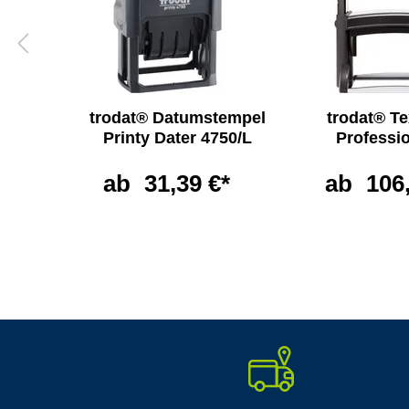
trodat® Datumstempel
trodat® T
ssen
Printy Dater 4750/L
Professi
ab
31,39 €*
ab
106