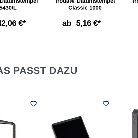
 Datumstempel
trodat® Datumstempel
t
5430/L
Classic 1000
42,06 €*
ab
5,16 €*
AS PASST DAZU