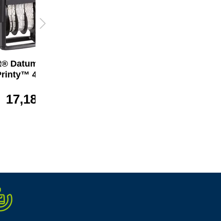
t® Datumstempel
trodat® Datumstempel
Printy™ 4850
Printy™ 4850
17,18 €*
ab
17,18 €*