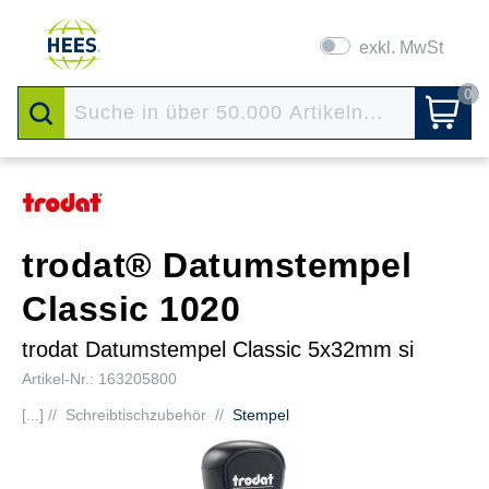
exkl. MwSt
0
trodat® Datumstempel
Classic 1020
trodat Datumstempel Classic 5x32mm si
Artikel-Nr.: 163205800
[...] //
Schreibtischzubehör
//
Stempel