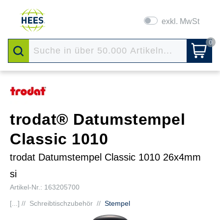
exkl. MwSt
0
trodat® Datumstempel
Classic 1010
trodat Datumstempel Classic 1010 26x4mm
si
Artikel-Nr.: 163205700
[...] //
Schreibtischzubehör
//
Stempel