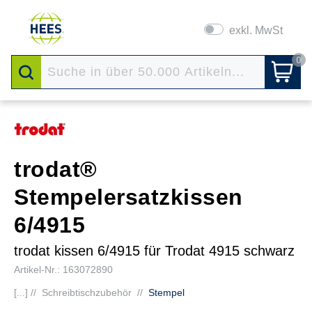
exkl. MwSt
0
trodat®
Stempelersatzkissen
6/4915
trodat kissen 6/4915 für Trodat 4915 schwarz
Artikel-Nr.: 163072890
[...] //
Schreibtischzubehör
//
Stempel