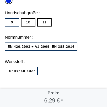
grau/blau
Handschuhgröße :
9
10
11
Normnummer :
EN 420:2003 + A1:2009, EN 388:2016
Werkstoff :
Rindspaltleder
Preis:
6,29 €
*