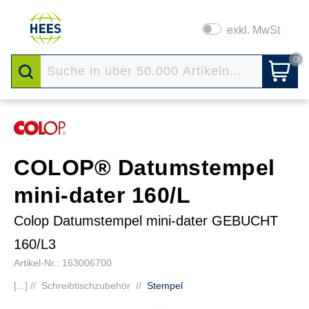
exkl. MwSt
0
COLOP® Datumstempel
mini-dater 160/L
Colop Datumstempel mini-dater GEBUCHT
160/L3
Artikel-Nr.: 163006700
[...] //
Schreibtischzubehör
//
Stempel