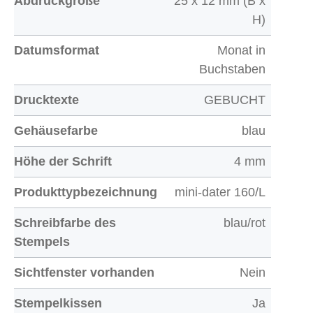
Abdruckgröße
25 x 12 mm (B x
H)
Datumsformat
Monat in
Buchstaben
Drucktexte
GEBUCHT
Gehäusefarbe
blau
Höhe der Schrift
4 mm
Produkttypbezeichnung
mini-dater 160/L
Schreibfarbe des
blau/rot
Stempels
Sichtfenster vorhanden
Nein
Stempelkissen
Ja