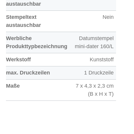
austauschbar
Stempeltext
Nein
austauschbar
Werbliche
Datumstempel
Produkttypbezeichnung
mini-dater 160/L
Werkstoff
Kunststoff
max. Druckzeilen
1 Druckzeile
Maße
7 x 4,3 x 2,3 cm
(B x H x T)