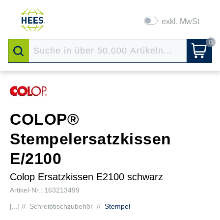
exkl. MwSt
0
COLOP®
Stempelersatzkissen
E/2100
Colop Ersatzkissen E2100 schwarz
Artikel-Nr.: 163213499
[...] //
Schreibtischzubehör
//
Stempel