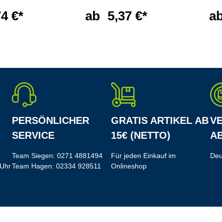
74 €*
ab
5,37 €*
a
PERSÖNLICHER
GRATIS ARTIKEL AB
V
SERVICE
15€ (NETTO)
AB
Team Siegen:
0271 4881494
Für jeden Einkauf im
Deu
 Uhr
Team Hagen:
02334 928511
Onlineshop