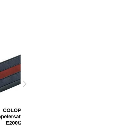
COLOP®
COLOP®
pelersatzkissen
Stempelersatzkissen
E200/2
E12/2 2 St./Pack.