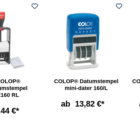
COLOP®
COLOP® Datumstempel
CO
umstempel
mini-dater 160/L
2160 RL
ab
13,82 €*
,44 €*