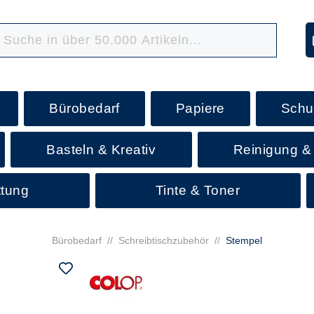
Bürobedarf
Papiere
Schu
Basteln & Kreativ
Reinigung &
ttung
Tinte & Toner
Bürobedarf
//
Schreibtischzubehör
//
Stempel