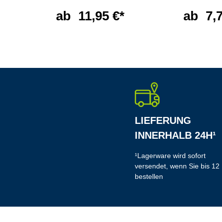
ab
11,95 €*
ab
7,
LIEFERUNG
INNERHALB 24H¹
¹Lagerware wird sofort
versendet, wenn Sie bis 12
bestellen