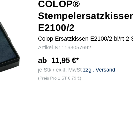
COLOP®
Stempelersatzkisse
r
E2100/2
Colop Ersatzkissen E2100/2 bl/rt 2 
Artikel-Nr.: 163057692
ab
11,95 €*
je Stk / exkl. MwSt
zzgl. Versand
(Preis Pro 1 ST 6,79 €)