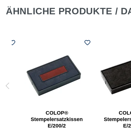
ÄHNLICHE PRODUKTE / D
COLOP®
COL
ini-
Stempelersatzkissen
Stempeler
E/200/2
E/