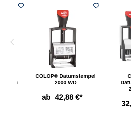
®
COLOP® Datumstempel
zkissen
2000 WD
Dat
ab
42,88 €*
 €*
32