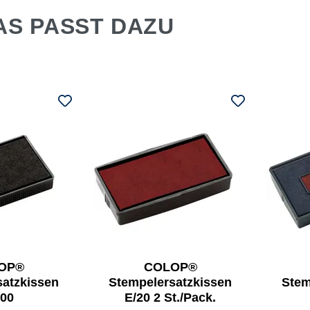
AS PASST DAZU
OP®
COLOP®
satzkissen
Stempelersatzkissen
Stem
200
E/20 2 St./Pack.