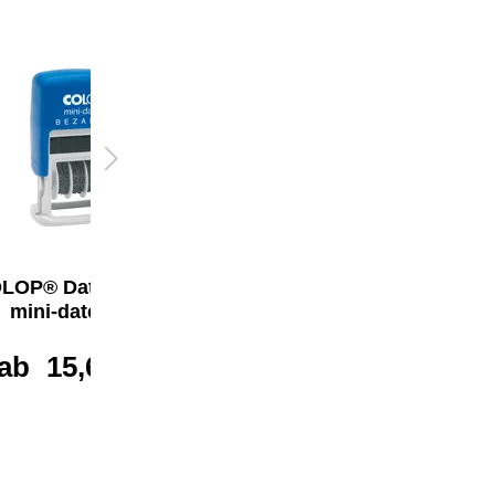
LOP® Datumstempel
COLOP® Datumstempel
mini-dater 160/L
mini-dater 160/L
ab
15,68 €*
ab
15,68 €*