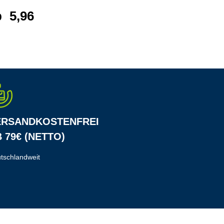
b
5,96 €*
ab
8,89 €*
ERSANDKOSTENFREI
 79€ (NETTO)
tschlandweit