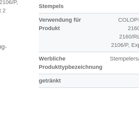
 2106/P,
Stempels
t 2
Verwendung für
COLOP®
Produkt
2160
2160/RL
2106/P, Ex
ng-
Werbliche
Stempelers
Produkttypbezeichnung
getränkt