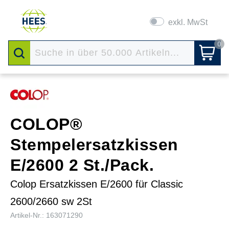
exkl. MwSt
0
COLOP®
Stempelersatzkissen
E/2600 2 St./Pack.
Colop Ersatzkissen E/2600 für Classic
2600/2660 sw 2St
Artikel-Nr.: 163071290