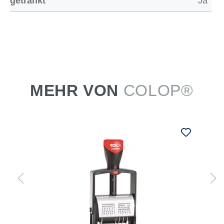
getränkt
Ja
MEHR VON
COLOP®