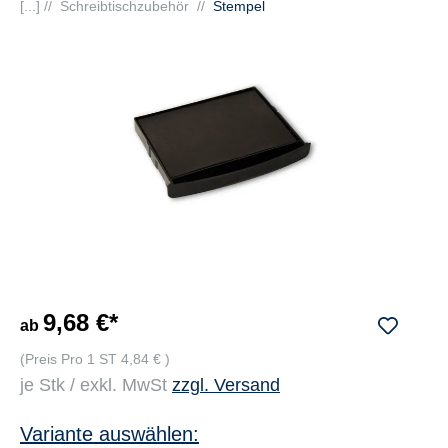
[...] //
Schreibtischzubehör
//
Stempel
9,68 €*
ab
(Preis Pro 1 ST 4,84 € )
je Stk / exkl. MwSt
zzgl. Versand
Variante auswählen: