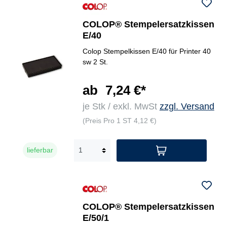
COLOP® Stempelersatzkissen
E/40
Colop Stempelkissen E/40 für Printer 40
sw 2 St.
ab
7,24 €*
je Stk / exkl. MwSt
zzgl. Versand
(Preis Pro 1 ST 4,12 €)
lieferbar
COLOP® Stempelersatzkissen
E/50/1