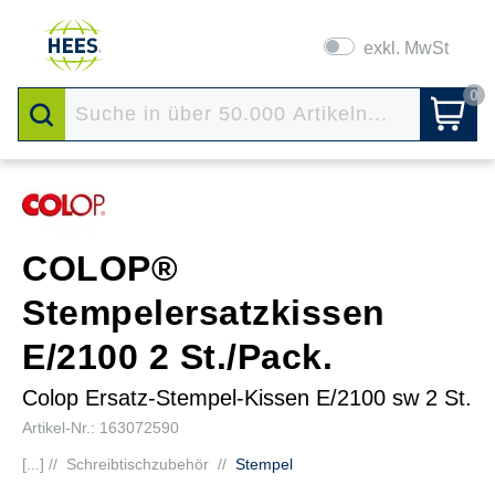
exkl. MwSt
0
COLOP®
Stempelersatzkissen
E/2100 2 St./Pack.
Colop Ersatz-Stempel-Kissen E/2100 sw 2 St.
Artikel-Nr.: 163072590
[...] //
Schreibtischzubehör
//
Stempel