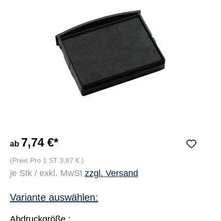
7,74 €*
ab
(Preis Pro 1 ST 3,87 € )
je Stk / exkl. MwSt
zzgl. Versand
Variante auswählen:
Abdruckgröße :