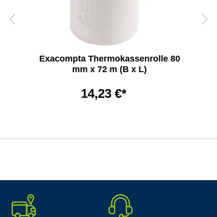
Exacompta Thermokassenrolle 80
mm x 72 m (B x L)
14,23 €*