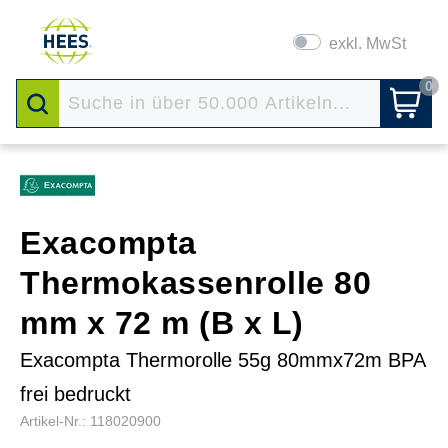
exkl. MwSt
0
Exacompta
Thermokassenrolle 80
mm x 72 m (B x L)
Exacompta Thermorolle 55g 80mmx72m BPA
frei bedruckt
Artikel-Nr.: 118020900