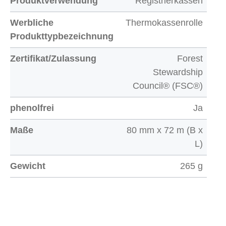
Produktverwendung
Registrierkassen
Werbliche
Thermokassenrolle
Produkttypbezeichnung
Zertifikat/Zulassung
Forest
Stewardship
Council® (FSC®)
phenolfrei
Ja
Maße
80 mm x 72 m (B x
L)
Gewicht
265 g