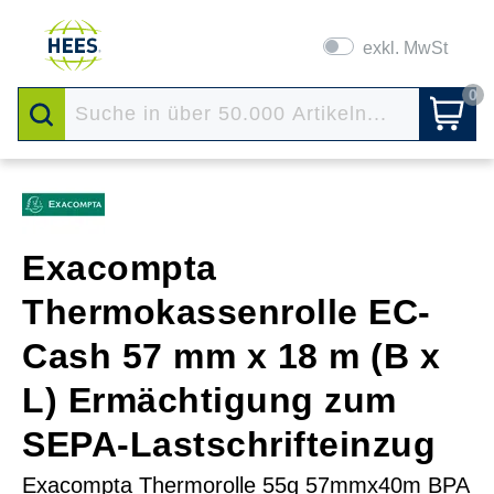
exkl. MwSt
0
Exacompta
Thermokassenrolle EC-
Cash 57 mm x 18 m (B x
L) Ermächtigung zum
SEPA-Lastschrifteinzug
Exacompta Thermorolle 55g 57mmx40m BPA