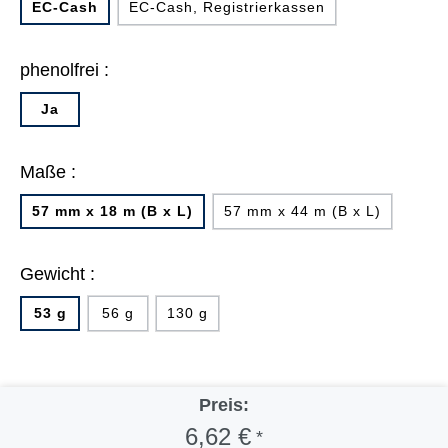
EC-Cash
EC-Cash, Registrierkassen
phenolfrei :
Ja
Maße :
57 mm x 18 m (B x L)
57 mm x 44 m (B x L)
Gewicht :
53 g
56 g
130 g
Preis:
6,62 €
*