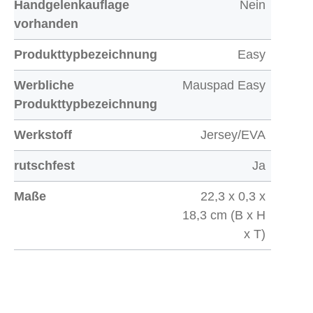
Handgelenkauflage
Nein
vorhanden
Produkttypbezeichnung
Easy
Werbliche
Mauspad Easy
Produkttypbezeichnung
Werkstoff
Jersey/EVA
rutschfest
Ja
Maße
22,3 x 0,3 x
18,3 cm (B x H
x T)