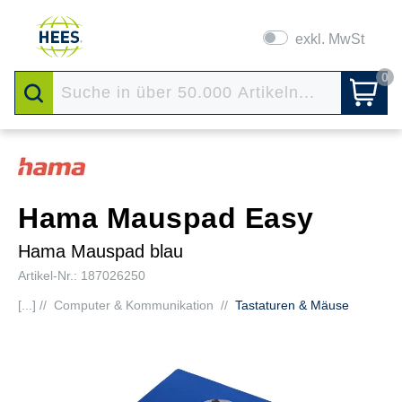
exkl. MwSt
0
Hama Mauspad Easy
Hama Mauspad blau
Artikel-Nr.: 187026250
[...] //
Computer & Kommunikation
//
Tastaturen & Mäuse