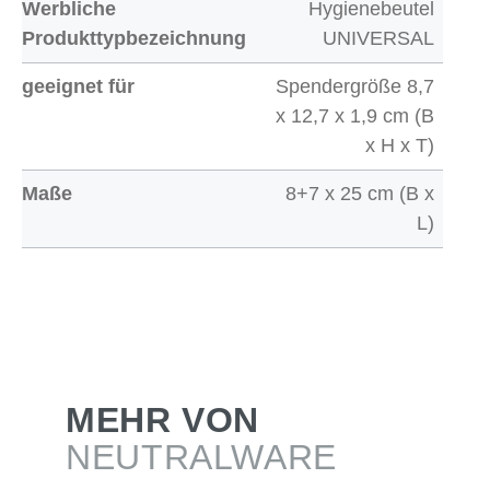
Werbliche
Hygienebeutel
Produkttypbezeichnung
UNIVERSAL
geeignet für
Spendergröße 8,7
x 12,7 x 1,9 cm (B
x H x T)
Maße
8+7 x 25 cm (B x
L)
MEHR VON
NEUTRALWARE