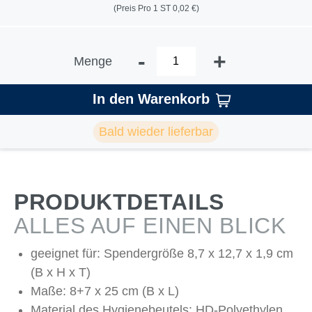
(Preis Pro 1 ST 0,02 €)
-
+
Menge
In den Warenkorb
Bald wieder lieferbar
PRODUKTDETAILS
ALLES AUF EINEN BLICK
geeignet für: Spendergröße 8,7 x 12,7 x 1,9 cm
(B x H x T)
Maße: 8+7 x 25 cm (B x L)
Material des Hygienebeutels: HD-Polyethylen