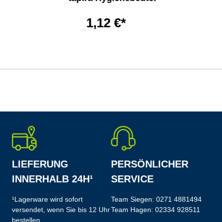
1,12 €*
LIEFERUNG
PERSÖNLICHER
INNERHALB 24H¹
SERVICE
¹Lagerware wird sofort
Team Siegen:
0271 4881494
versendet, wenn Sie bis 12 Uhr
Team Hagen:
02334 928511
bestellen