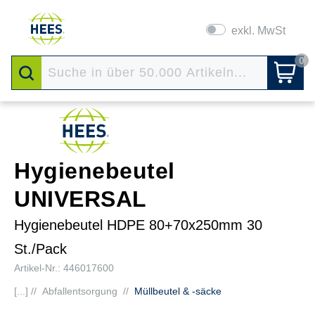
exkl. MwSt
0
Hygienebeutel
UNIVERSAL
Hygienebeutel HDPE 80+70x250mm 30
St./Pack
Artikel-Nr.: 446017600
[...] //
Abfallentsorgung
//
Müllbeutel & -säcke