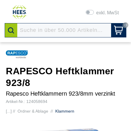
exkl. MwSt
0
RAPESCO Heftklammer
923/8
Rapesco Heftklammern 923/8mm verzinkt
Artikel-Nr.: 124058694
[...] //
Ordner & Ablage
//
Klammern