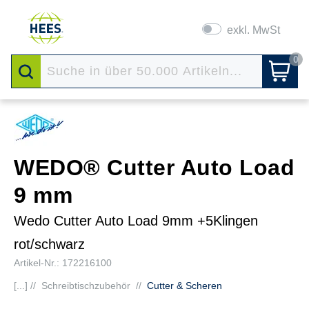
exkl. MwSt
0
WEDO® Cutter Auto Load
9 mm
Wedo Cutter Auto Load 9mm +5Klingen
rot/schwarz
Artikel-Nr.: 172216100
[...] //
Schreibtischzubehör
//
Cutter & Scheren