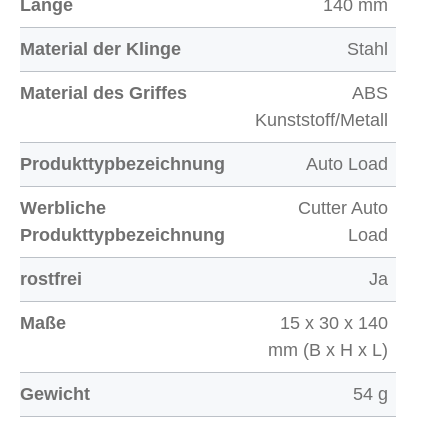
Länge
140 mm
Material der Klinge
Stahl
Material des Griffes
ABS
Kunststoff/Metall
Produkttypbezeichnung
Auto Load
Werbliche
Cutter Auto
Produkttypbezeichnung
Load
rostfrei
Ja
Maße
15 x 30 x 140
mm (B x H x L)
Gewicht
54 g