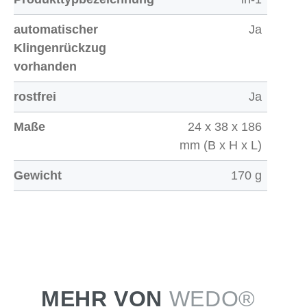
automatischer
Ja
Klingenrückzug
vorhanden
rostfrei
Ja
Maße
24 x 38 x 186
mm (B x H x L)
Gewicht
170 g
MEHR VON
WEDO®