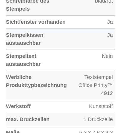
Schreibfarbe des
blau/rot
Stempels
Sichtfenster vorhanden
Ja
Stempelkissen
Ja
austauschbar
Stempeltext
Nein
austauschbar
Werbliche
Textstempel
Produkttypbezeichnung
Office Printy™
4912
Werkstoff
Kunststoff
max. Druckzeilen
1 Druckzeile
Maße
6,3 x 7,8 x 3,3