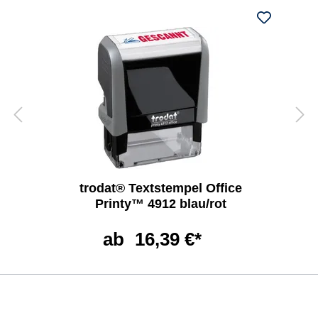
trodat® Textstempel Office
Printy™ 4912 blau/rot
ab
16,39 €*