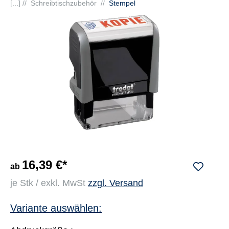
[...] //
Schreibtischzubehör
//
Stempel
16,39 €*
ab
je Stk / exkl. MwSt
zzgl. Versand
Variante auswählen: