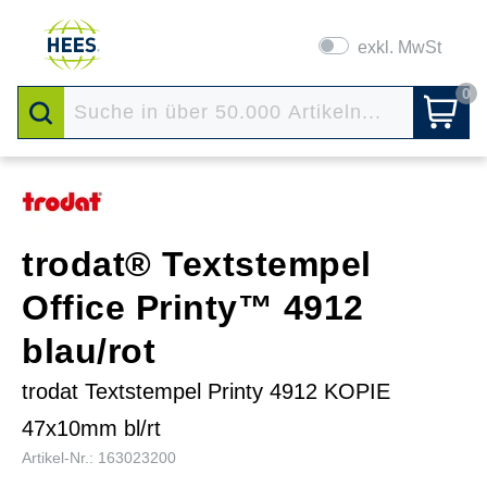
exkl. MwSt
0
trodat® Textstempel
Office Printy™ 4912
blau/rot
trodat Textstempel Printy 4912 KOPIE
47x10mm bl/rt
Artikel-Nr.: 163023200