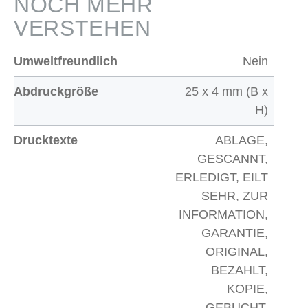
NOCH MEHR
VERSTEHEN
Umweltfreundlich
Nein
Abdruckgröße
25 x 4 mm (B x
H)
Drucktexte
ABLAGE,
GESCANNT,
ERLEDIGT, EILT
SEHR, ZUR
INFORMATION,
GARANTIE,
ORIGINAL,
BEZAHLT,
KOPIE,
GEBUCHT,