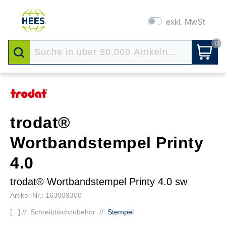
exkl. MwSt
0
trodat®
Wortbandstempel Printy
4.0
trodat® Wortbandstempel Printy 4.0 sw
Artikel-Nr.: 163009300
[...] //
Schreibtischzubehör
//
Stempel