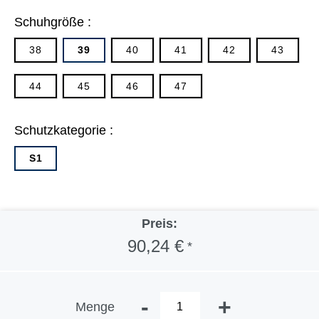
Schuhgröße :
38
39
40
41
42
43
44
45
46
47
Schutzkategorie :
S1
Preis:
90,24 €
*
-
+
Menge