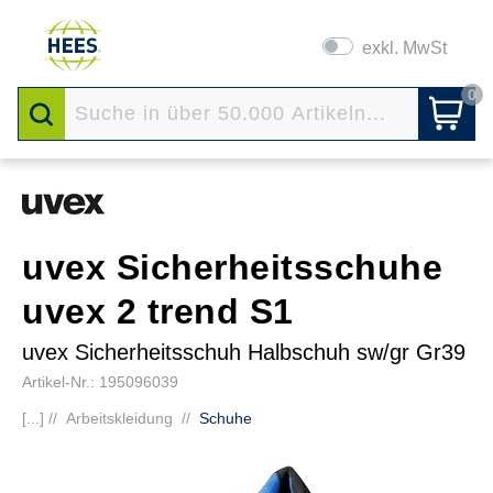
exkl. MwSt
0
uvex Sicherheitsschuhe
uvex 2 trend S1
uvex Sicherheitsschuh Halbschuh sw/gr Gr39
Artikel-Nr.: 195096039
[...] //
Arbeitskleidung
//
Schuhe