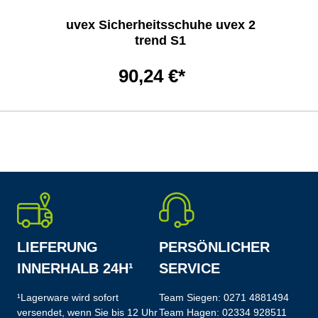
uvex Sicherheitsschuhe uvex 2
trend S1
90,24 €*
LIEFERUNG
PERSÖNLICHER
INNERHALB 24H¹
SERVICE
¹Lagerware wird sofort
Team Siegen:
0271 4881494
versendet, wenn Sie bis 12 Uhr
Team Hagen:
02334 928511