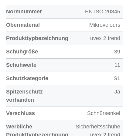
Normnummer
EN ISO 20345
Obermaterial
Mikrovelours
Produkttypbezeichnung
uvex 2 trend
Schuhgröße
39
Schuhweite
11
Schutzkategorie
S1
Spitzenschutz
Ja
vorhanden
Verschluss
Schnürsenkel
Werbliche
Sicherheitsschuhe
Produkttypbezeichnung
uvex 2 trend