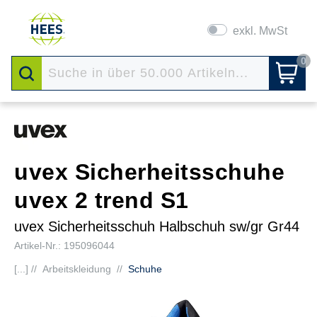
exkl. MwSt
0
uvex Sicherheitsschuhe
uvex 2 trend S1
uvex Sicherheitsschuh Halbschuh sw/gr Gr44
Artikel-Nr.: 195096044
[...] //
Arbeitskleidung
//
Schuhe