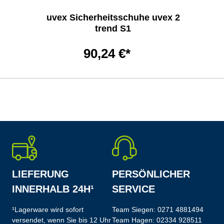
uvex Sicherheitsschuhe uvex 2
trend S1
90,24 €*
LIEFERUNG
PERSÖNLICHER
INNERHALB 24H¹
SERVICE
¹Lagerware wird sofort
Team Siegen:
0271 4881494
versendet, wenn Sie bis 12 Uhr
Team Hagen:
02334 928511