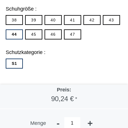
Schuhgröße :
38
39
40
41
42
43
44
45
46
47
Schutzkategorie :
S1
Preis:
90,24 €
*
-
+
Menge