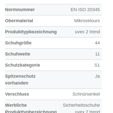
Normnummer
EN ISO 20345
Obermaterial
Mikrovelours
Produkttypbezeichnung
uvex 2 trend
Schuhgröße
44
Schuhweite
11
Schutzkategorie
S1
Spitzenschutz
Ja
vorhanden
Verschluss
Schnürsenkel
Werbliche
Sicherheitsschuhe
Produkttypbezeichnung
uvex 2 trend