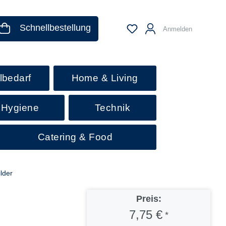
Schnellbestellung
Anmelden
lbedarf
Home & Living
 Hygiene
Technik
Catering & Food
lder
Preis:
7,75 €
*