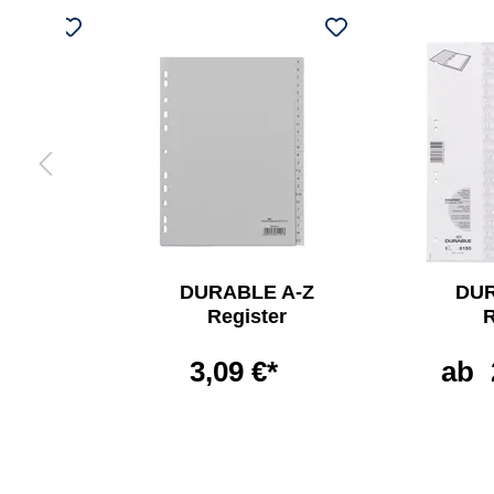
LE
DURABLE A-Z
DUR
lter
Register
R
60 l
3,09 €*
ab
€*