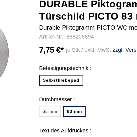
DURABLE Piktogra
Türschild PICTO 83
r
Durable Piktogramm PICTO WC me
Artikel-Nr.: 888205894
7,75 €*
je Stk / exkl. MwSt
zzgl. Ver
Befestigungstechnik :
Selbstklebepad
Durchmesser :
65 mm
83 mm
Text des Aufdruckes :