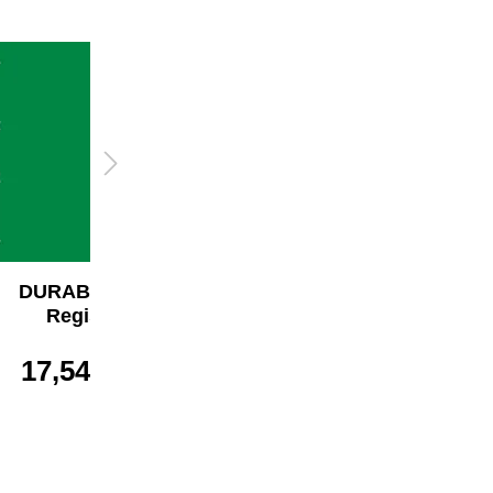
DURABLE A-Z
DURABLE A-Z
Register
Register
17,54 €*
20,99 €*