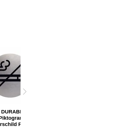
DURABLE
DURABLE
Piktogramm
Schlüsselschrank
rschild PICTO
KEY BOX CODE