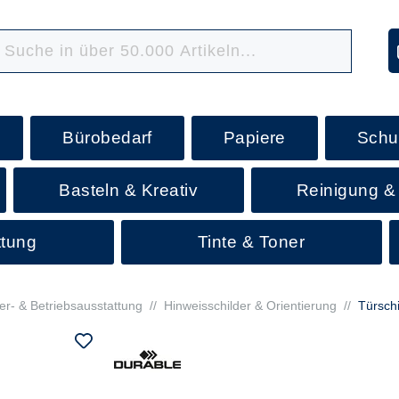
Bürobedarf
Papiere
Schu
Basteln & Kreativ
Reinigung &
ttung
Tinte & Toner
er- & Betriebsausstattung
//
Hinweisschilder & Orientierung
//
Türschi