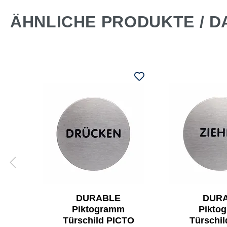
ÄHNLICHE PRODUKTE / D
DURABLE
DUR
Piktogramm
Pikto
TO
Türschild PICTO
Türschi