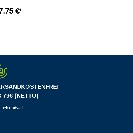
Zahlenschloss 18
Schlüssel
7,75 €*
123,58 €*
ERSANDKOSTENFREI
 79€ (NETTO)
tschlandweit