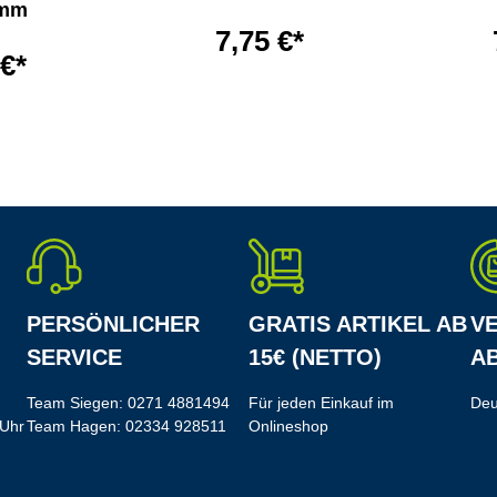
 mm
7,75 €*
 €*
PERSÖNLICHER
GRATIS ARTIKEL AB
V
SERVICE
15€ (NETTO)
AB
Team Siegen:
0271 4881494
Für jeden Einkauf im
Deu
 Uhr
Team Hagen:
02334 928511
Onlineshop