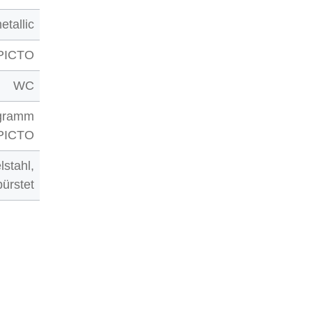
etallic
PICTO
WC
ogramm
 PICTO
lstahl,
ürstet