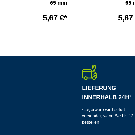
65 mm
65
5,67 €*
5,67
LIEFERUNG
INNERHALB 24H¹
¹Lagerware wird sofort
versendet, wenn Sie bis 12
bestellen