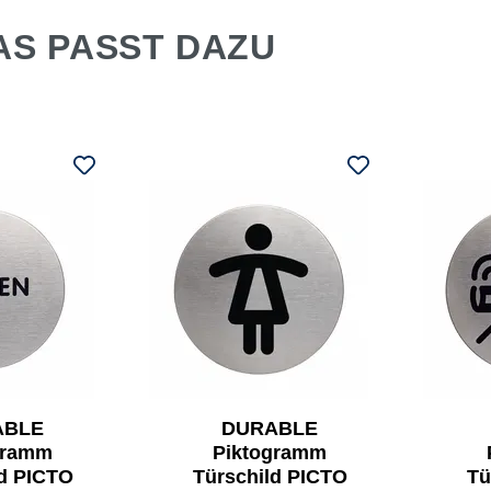
AS PASST DAZU
ABLE
DURABLE
gramm
Piktogramm
ld PICTO
Türschild PICTO
Tü