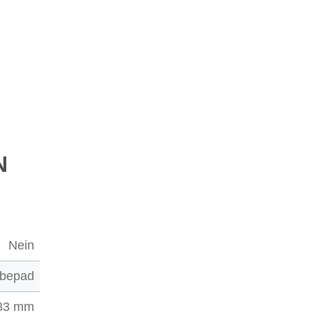
N
Nein
ebepad
83 mm