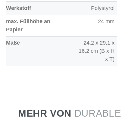
Werkstoff
Polystyrol
max. Füllhöhe an
24 mm
Papier
Maße
24,2 x 29,1 x
16,2 cm (B x H
x T)
MEHR VON
DURABLE