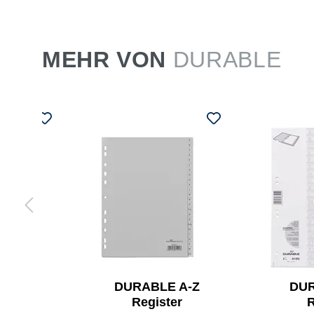
MEHR VON
DURABLE
LE
DURABLE A-Z
DUR
lter
Register
R