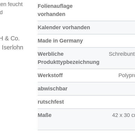
en feucht
Folienauflage
nd
vorhanden
Kalender vorhanden
 & Co.
Made in Germany
 Iserlohn
Werbliche
Schreibunt
Produkttypbezeichnung
Werkstoff
Polypr
abwischbar
rutschfest
Maße
42 x 30 c