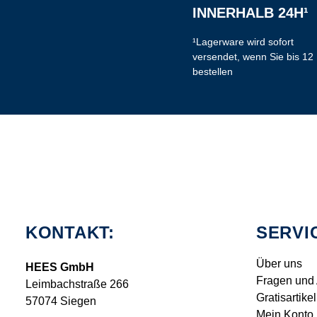
INNERHALB 24H¹
¹Lagerware wird sofort
versendet, wenn Sie bis 12
bestellen
KONTAKT:
SERVI
Über uns
HEES GmbH
Fragen und
Leimbachstraße 266
Gratisartikel
57074 Siegen
Mein Konto