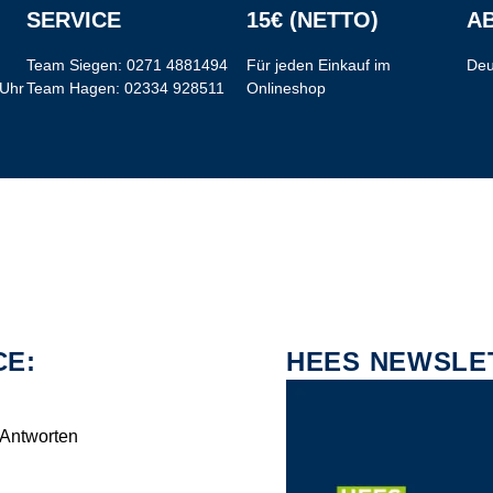
SERVICE
15€ (NETTO)
AB
Team Siegen:
0271 4881494
Für jeden Einkauf im
Deu
 Uhr
Team Hagen:
02334 928511
Onlineshop
CE:
HEES NEWSLE
 Antworten