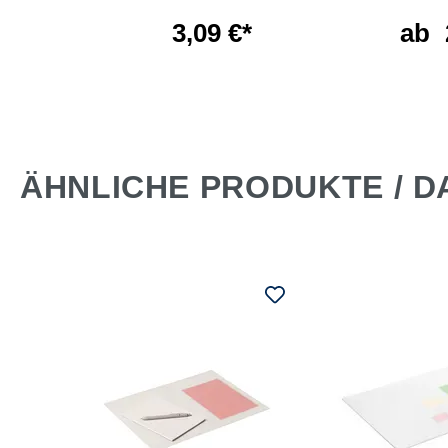
60 l
3,09 €*
ab
€*
ÄHNLICHE PRODUKTE / D