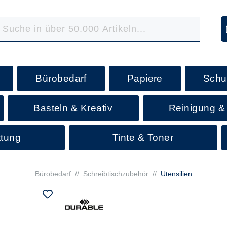
Bürobedarf
Papiere
Schu
Basteln & Kreativ
Reinigung &
ttung
Tinte & Toner
Bürobedarf
//
Schreibtischzubehör
//
Utensilien