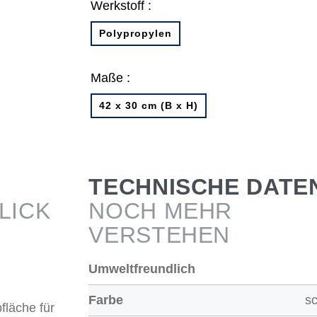
Werkstoff :
Polypropylen
Maße :
42 x 30 cm (B x H)
TECHNISCHE DATE
LICK
NOCH MEHR
VERSTEHEN
Umweltfreundlich
Farbe
s
fläche für