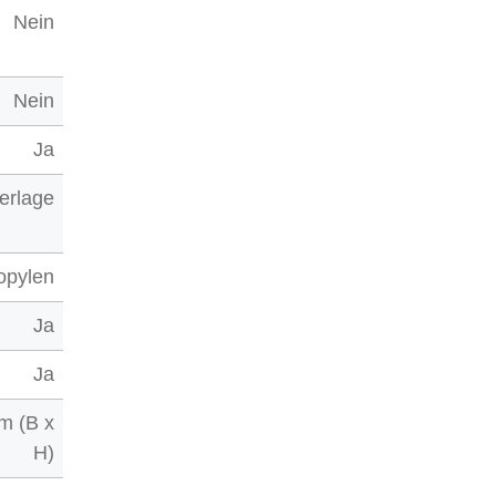
Nein
Nein
Ja
erlage
opylen
Ja
Ja
m (B x
H)