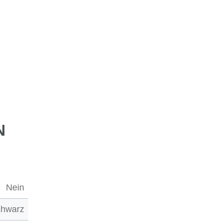
N
Nein
chwarz