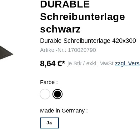
DURABLE
Schreibunterlage
r
schwarz
Durable Schreibunterlage 420x300
Artikel-Nr.: 170020790
8,64 €*
je Stk / exkl. MwSt
zzgl. Ver
Farbe :
transparent
schwarz
Made in Germany :
Ja