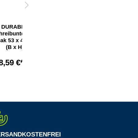
DURABLE
DURABLE
hreibunterlage
Schreibunterlage
ak 53 x 40 cm
opak 53 x 40 cm
(B x H)
(B x H)
8,59 €*
8,59 €*
ERSANDKOSTENFREI