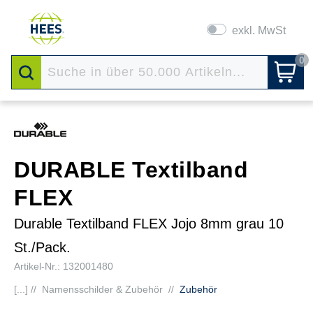
exkl. MwSt
0
DURABLE Textilband
FLEX
Durable Textilband FLEX Jojo 8mm grau 10
St./Pack.
Artikel-Nr.: 132001480
[...] //
Namensschilder & Zubehör
//
Zubehör