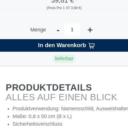
39,81 €
*
(Preis Pro 1 ST 3,98 €)
-
+
Menge
In den Warenkorb
lieferbar
PRODUKTDETAILS
ALLES AUF EINEN BLICK
Produktverwendung: Namensschild, Ausweishalter
Maße: 0,8 x 50 cm (B x L)
Sicherheitsverschluss