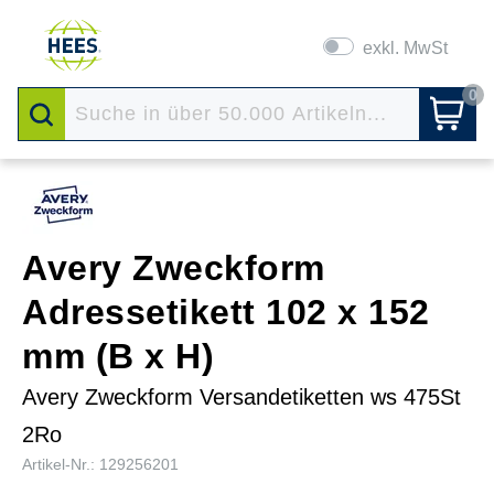
exkl. MwSt
0
Avery Zweckform
Adressetikett 102 x 152
mm (B x H)
Avery Zweckform Versandetiketten ws 475St
2Ro
Artikel-Nr.: 129256201