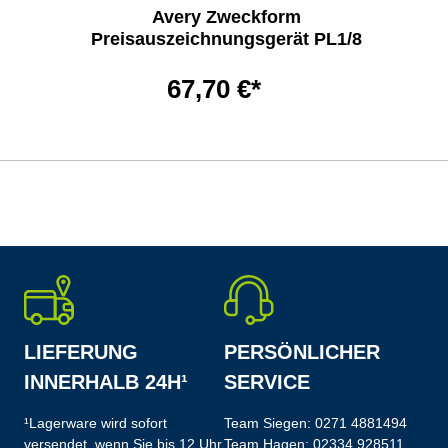
Avery Zweckform
Preisauszeichnungsgerät PL1/8
67,70 €*
LIEFERUNG
PERSÖNLICHER
INNERHALB 24H¹
SERVICE
¹Lagerware wird sofort
Team Siegen:
0271 4881494
versendet, wenn Sie bis 12 Uhr
Team Hagen:
02334 928511