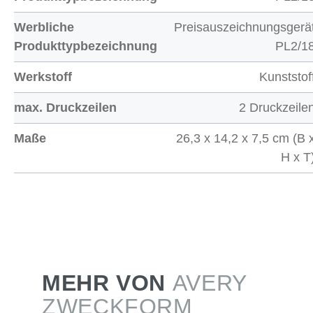
Werbliche
Preisauszeichnungsgerä
Produkttypbezeichnung
PL2/1
Werkstoff
Kunststof
max. Druckzeilen
2 Druckzeile
Maße
26,3 x 14,2 x 7,5 cm (B 
H x T
MEHR VON
AVERY
ZWECKFORM