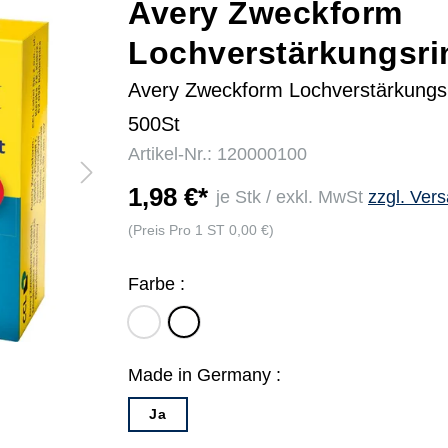
Avery Zweckform
Lochverstärkungsri
r
Avery Zweckform Lochverstärkungsr
500St
Artikel-Nr.: 120000100
1,98 €*
je Stk / exkl. MwSt
zzgl. Ver
(Preis Pro 1 ST 0,00 €)
Farbe :
weiß
transparent
Made in Germany :
Ja