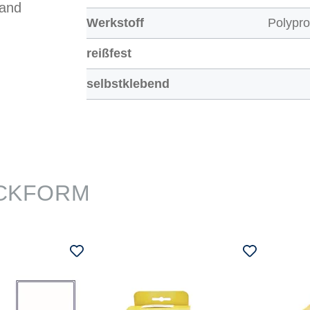
land
Werkstoff
Polypro
reißfest
selbstklebend
CKFORM