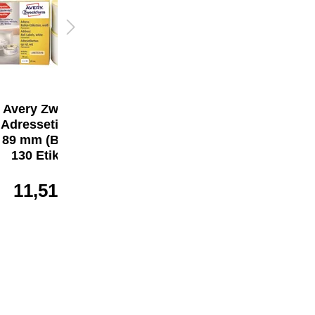
Avery Zweckform
Avery Zweckform
Adressetikett 28 x
Adressetikett 36 x
89 mm (B x H) 2 x
89 mm (B x H)
130 Etik./Pack.
16,23 €*
11,51 €*