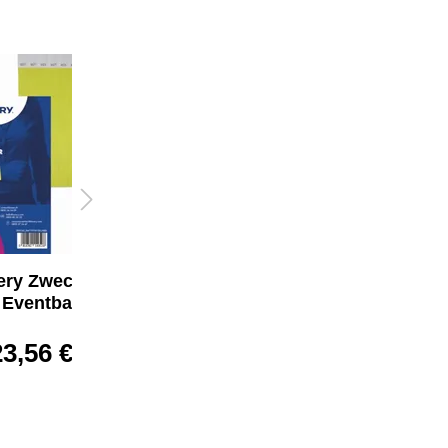
ery Zweckform
Avery Zweckform
Eventband
Eventband
23,56 €*
23,56 €*