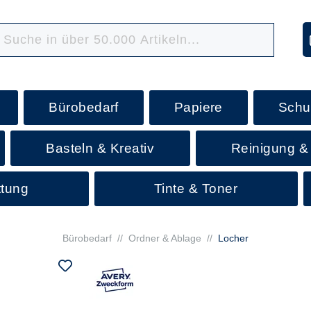
Bürobedarf
Papiere
Schu
Basteln & Kreativ
Reinigung &
ttung
Tinte & Toner
Bürobedarf
//
Ordner & Ablage
//
Locher