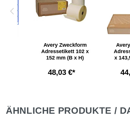
kform
Avery Zweckform
Aver
t 99,1
Adressetikett 102 x
Adress
B x H)
152 mm (B x H)
x 143,
*
48,03 €*
44
ÄHNLICHE PRODUKTE / D