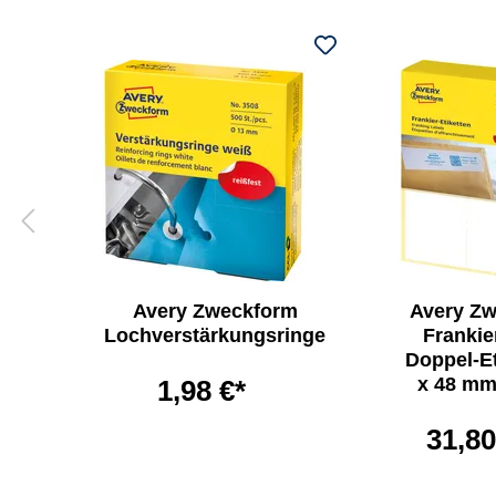
rm
Avery Zweckform
Avery Z
0 x
Lochverstärkungsringe
Frankie
)
Doppel-Et
x 48 mm
1,98 €*
31,80