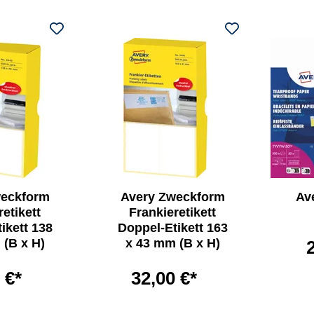
weckform
Avery Zweckform
Av
retikett
Frankieretikett
ikett 138
Doppel-Etikett 163
 (B x H)
x 43 mm (B x H)
 €*
32,00 €*