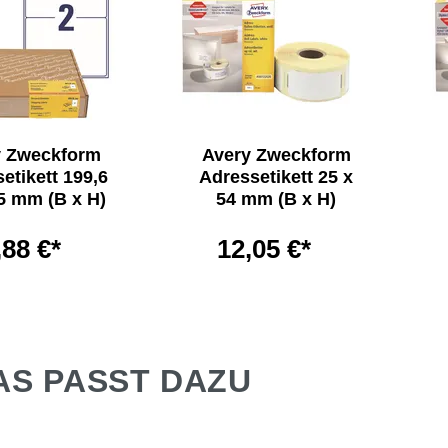
y Zweckform
Avery Zweckform
etikett 199,6
Adressetikett 25 x
5 mm (B x H)
54 mm (B x H)
,88 €*
12,05 €*
AS PASST DAZU