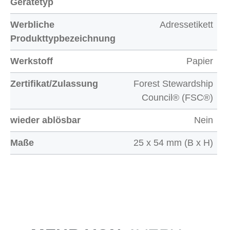
Gerätetyp
Werbliche
Adressetikett
Produkttypbezeichnung
Werkstoff
Papier
Zertifikat/Zulassung
Forest Stewardship
Council® (FSC®)
wieder ablösbar
Nein
Maße
25 x 54 mm (B x H)