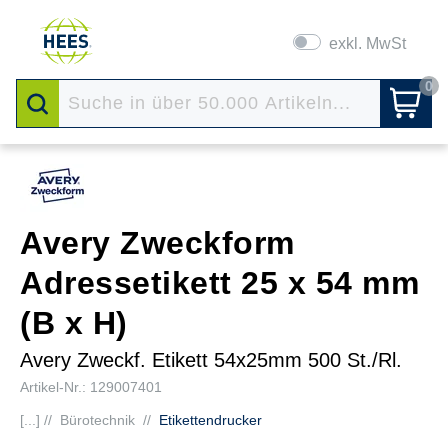
exkl. MwSt
0
Avery Zweckform
Adressetikett 25 x 54 mm
(B x H)
Avery Zweckf. Etikett 54x25mm 500 St./Rl.
Artikel-Nr.: 129007401
[...] //
Bürotechnik
//
Etikettendrucker