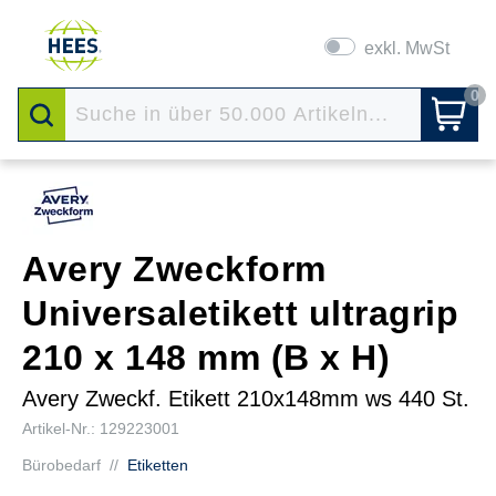
exkl. MwSt
0
Avery Zweckform
Universaletikett ultragrip
210 x 148 mm (B x H)
Avery Zweckf. Etikett 210x148mm ws 440 St.
Artikel-Nr.: 129223001
Bürobedarf
//
Etiketten