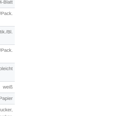
4-Blatt
./Pack.
tik./Bl.
./Pack.
bleicht
weiß
Papier
ucker,