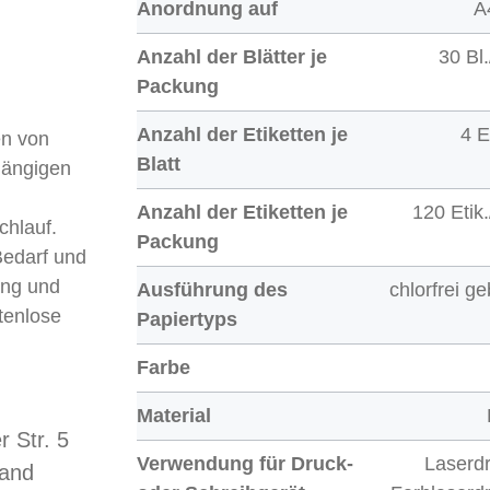
Anordnung auf
A
Anzahl der Blätter je
30 Bl
Packung
Anzahl der Etiketten je
4 E
en von
Blatt
gängigen
Anzahl der Etiketten je
120 Etik
chlauf.
Packung
Bedarf und
ung und
Ausführung des
chlorfrei ge
tenlose
Papiertyps
Farbe
Material
 Str. 5
Verwendung für Druck-
Laserdr
land