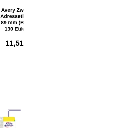
Avery Zweckform
Avery Zweckform
Adressetikett 28 x
Adressetikett 36 x
89 mm (B x H) 2 x
89 mm (B x H)
130 Etik./Pack.
16,23 €*
11,51 €*