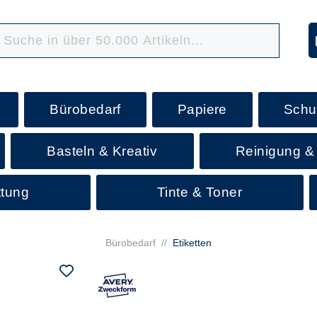
Bürobedarf
Papiere
Schu
Basteln & Kreativ
Reinigung &
ttung
Tinte & Toner
Bürobedarf
//
Etiketten