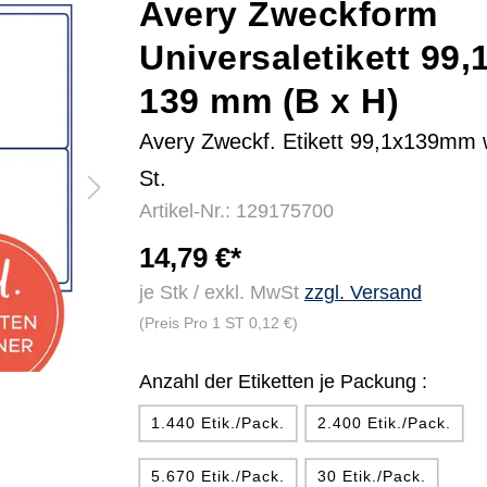
Avery Zweckform
Universaletikett 99,
r
139 mm (B x H)
Avery Zweckf. Etikett 99,1x139mm
St.
Artikel-Nr.: 129175700
14,79 €*
je Stk / exkl. MwSt
zzgl. Versand
(Preis Pro 1 ST 0,12 €)
Anzahl der Etiketten je Packung :
1.440 Etik./Pack.
2.400 Etik./Pack.
5.670 Etik./Pack.
30 Etik./Pack.