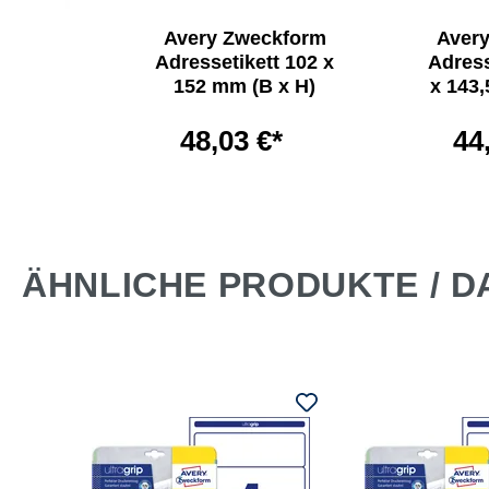
kform
Avery Zweckform
Aver
t 99,1
Adressetikett 102 x
Adress
B x H)
152 mm (B x H)
x 143,
*
48,03 €*
44
ÄHNLICHE PRODUKTE / D