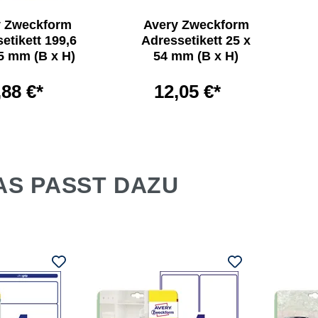
y Zweckform
Avery Zweckform
etikett 199,6
Adressetikett 25 x
5 mm (B x H)
54 mm (B x H)
,88 €*
12,05 €*
AS PASST DAZU