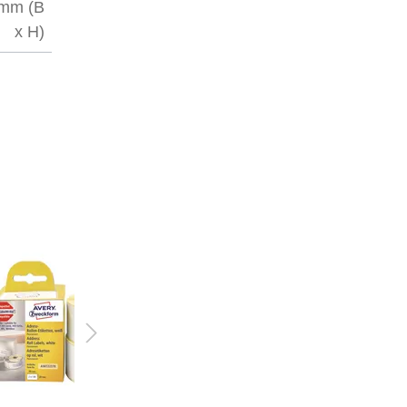
 mm (B
x H)