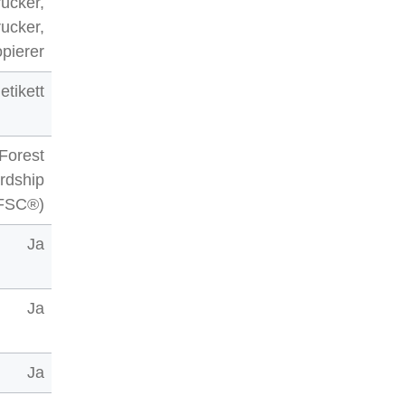
ucker,
rucker,
pierer
etikett
Forest
rdship
(FSC®)
Ja
Ja
Ja