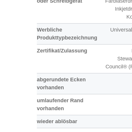
oder Schreibgerät
Farblaserdr
Inkjetd
Ko
Werbliche
Universal
Produkttypbezeichnung
Zertifikat/Zulassung
Stewa
Council® 
abgerundete Ecken
vorhanden
umlaufender Rand
vorhanden
wieder ablösbar