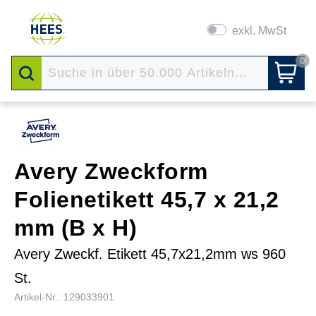
exkl. MwSt
0
Avery Zweckform
Folienetikett 45,7 x 21,2
mm (B x H)
Avery Zweckf. Etikett 45,7x21,2mm ws 960
St.
Artikel-Nr.: 129033901