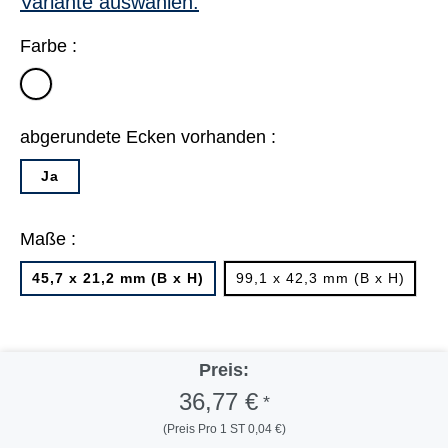
Variante auswählen:
Farbe :
weiß
abgerundete Ecken vorhanden :
Ja
Maße :
45,7 x 21,2 mm (B x H)
99,1 x 42,3 mm (B x H)
Preis:
36,77 €
*
(Preis Pro 1 ST 0,04 €)